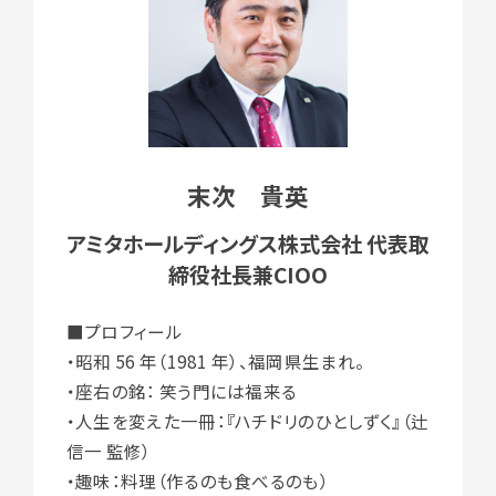
末次 貴英
アミタホールディングス株式会社 代表取
締役社長兼CIOO
■プロフィール
・昭和 56 年（1981 年）、福岡県生まれ。
・座右の銘： 笑う門には福来る
・人生を変えた一冊：『ハチドリのひとしずく』（辻
信一 監修）
・趣味：料理（作るのも食べるのも）