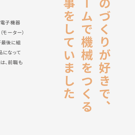
仕事をしていました
チームで機械をつくる
ものづくりが好きで、
型電子機器
（モーター）
が最後に組
品になって
は、前職も