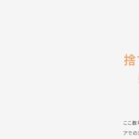
捨
ここ数
アでの