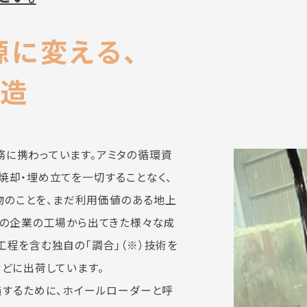
に変える、
製造
に携わっています。アミタの循環資
焼却・埋め立てを一切することなく、
棄物のことを、まだ利用価値のある地上
種の企業の工場から出てきた様々な成
工程を含む独自の「調合」（※）技術を
どに出荷しています。
造するために、ホイールローダーと呼