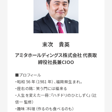
末次 貴英
アミタホールディングス株式会社 代表取
締役社長兼CIOO
■プロフィール
・昭和 56 年（1981 年）、福岡県生まれ。
・座右の銘： 笑う門には福来る
・人生を変えた一冊：『ハチドリのひとしずく』（辻
信一 監修）
・趣味：料理（作るのも食べるのも）