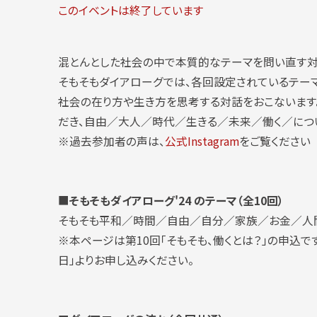
このイベントは終了しています
混とんとした社会の中で本質的なテーマを問い直す対
そもそもダイアローグでは、各回設定されているテーマ
社会の在り方や生き方を思考する対話をおこないます
だき、自由／大人／時代／生きる／未来／働く／につ
※過去参加者の声は、
公式Instagram
をご覧ください
■
そもそもダイアローグ'24 のテーマ（全10回）
そもそも平和／時間／自由／自分／家族／お金／人
※本ページは第10回「そもそも、働くとは？」の申込
日」よりお申し込みください。