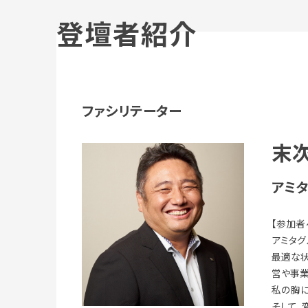
登壇者紹介
ファシリテーター
末次
アミ
【参加者
アミタグ
最適な状
営や事業
私の胸に
そして