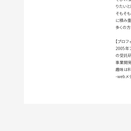
りたいと
そもそも
に積み重
多くの方
【プロフ
2005
の受託研
事業開発
趣味は料
-web