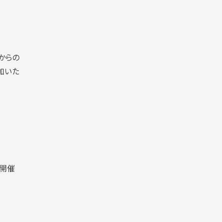
からの
加いた
と開催