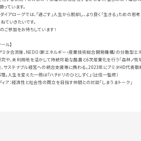
願っています。
ダイアローグでは、「過ごす」人生から脱却し、より良く「生きる」ための思
ねていきたいです。
のご参加をお待ちしています！
ィール】
年アミタ合流後、NEDO（新エネルギー・産業技術総合開発機構）の分散型エ
究や、未利用地を活かして持続可能な酪農と6次産業化を行う「森林ノ牧
、サステナブル経営への統合支援等に携わる。2023年にアミタHD代表取締
理。人生を変えた一冊は『ハチドリのひとしずく』（辻信一監修）
メディア：経済性と社会性の両立を目指す仲間との対談「しまうまトーク」