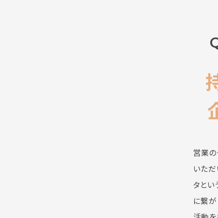
営業の
いただ
タとい
に繋が
活動を