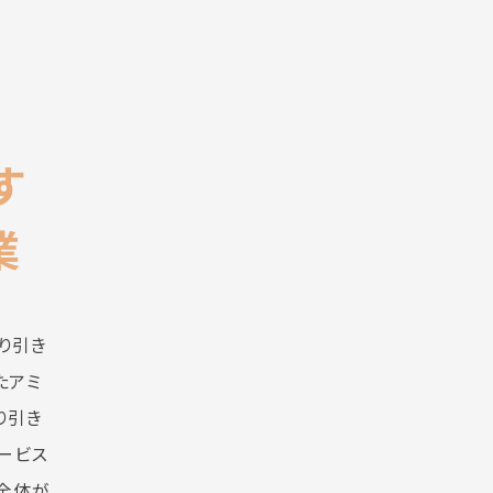
す
業
り引き
たアミ
り引き
ービス
会全体が