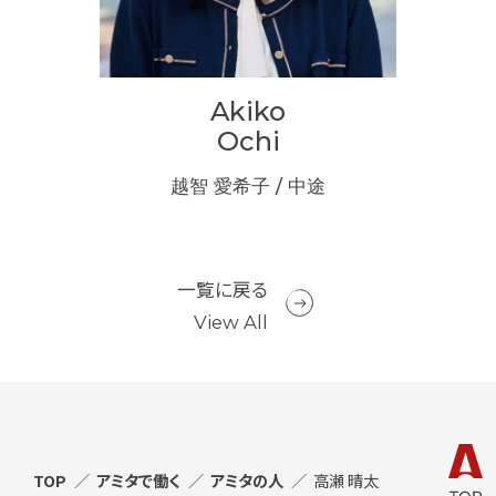
Akiko
i
Ochi
新卒
越智 愛希子 / 中途
矢
一覧に戻る
View All
TOP
アミタで働く
アミタの人
高瀬 晴太