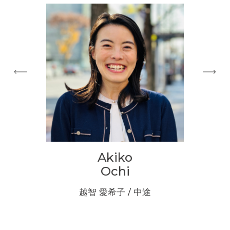
Akiko
i
Ochi
新卒
越智 愛希子 / 中途
矢