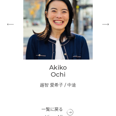
Akiko
i
Ochi
新卒
越智 愛希子 / 中途
矢
一覧に戻る