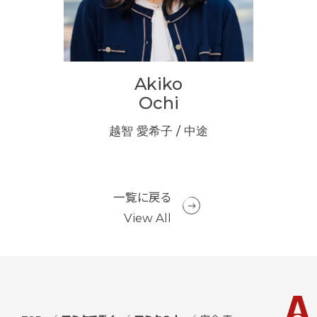
Akiko
i
Ochi
新卒
越智 愛希子 / 中途
矢
一覧に戻る
View All