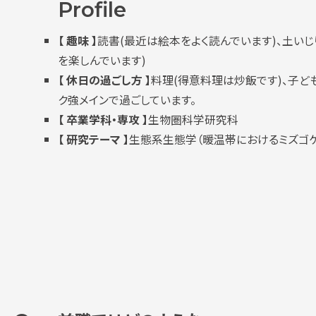
Profile
【 趣味 】
読書
(
最近は絵本をよく読んでいます
)
、土いじ
を楽しんでいます
)
【 休日の過ごし方 】
料理
(
得意料理は炒飯です
)
、子ど
ク強メインで過ごしています。
【 卒業学科・専攻 】
生物圏科学研究科
【 研究テーマ 】
生態系生態学（暖温帯におけるミズゴ