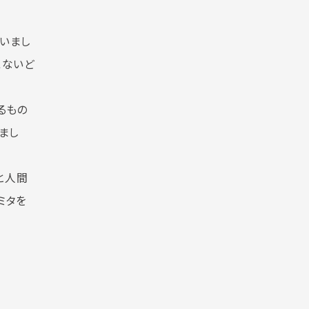
いまし
えないど
るもの
まし
と人間
ミタを